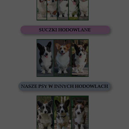
SUCZKI HODOWLANE
NASZE PSY W INNYCH HODOWLACH