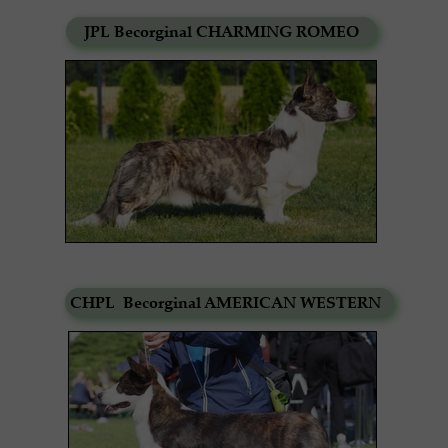
JPL Becorginal CHARMING ROMEO
CHPL Becorginal AMERICAN
WESTERN