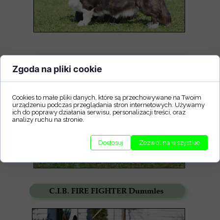
CHPL Wonderland Lord Dasher of Plum
Zgoda na pliki cookie
Cookies to małe pliki danych, które są przechowywane na Twoim
urządzeniu podczas przeglądania stron internetowych. Używamy
ich do poprawy działania serwisu, personalizacji treści, oraz
analizy ruchu na stronie.
Dostosuj
Zezwól na wszystkie
C.I.B. FIRE FIGHTER Dummles