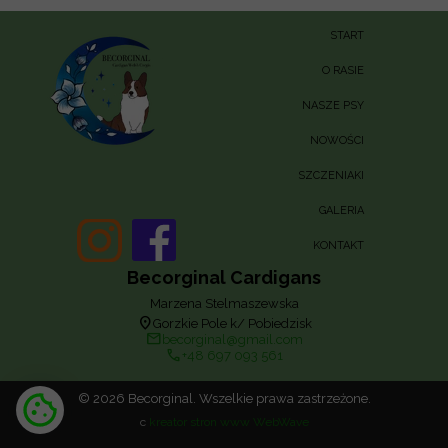
START
O RASIE
NASZE PSY
NOWOŚCI
SZCZENIAKI
GALERIA
KONTAKT
Becorginal Cardigans
Marzena Stelmaszewska
location_on
Gorzkie Pole k/ Pobiedzisk
email
becorginal@gmail.com
call
+48 697 093 561
© 2026 Becorginal. Wszelkie prawa zastrzeżone.
c
kreator stron www WebWave