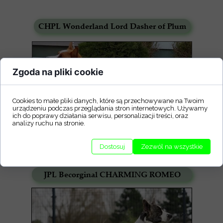
CHPL Wonderland Lord Dasher of Plum
Zgoda na pliki cookie
Cookies to małe pliki danych, które są przechowywane na Twoim
urządzeniu podczas przeglądania stron internetowych. Używamy
ich do poprawy działania serwisu, personalizacji treści, oraz
analizy ruchu na stronie.
Dostosuj
Zezwól na wszystkie
JPL Becorginal CHARMING ROMEO