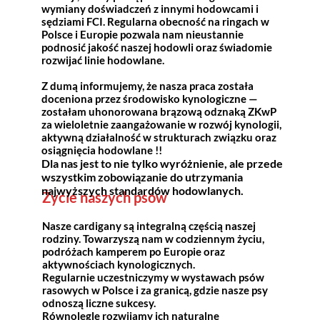
wymiany doświadczeń z innymi hodowcami i
sędziami FCI. Regularna obecność na ringach w
Polsce i Europie pozwala nam nieustannie
podnosić jakość naszej hodowli oraz świadomie
rozwijać linie hodowlane.
Z dumą informujemy, że nasza praca została
doceniona przez środowisko kynologiczne —
zostałam uhonorowana brązową odznaką ZKwP
za wieloletnie zaangażowanie w rozwój kynologii,
aktywną działalność w strukturach związku oraz
osiągnięcia hodowlane !!
Dla nas jest to nie tylko wyróżnienie, ale przede
wszystkim zobowiązanie do utrzymania
najwyższych standardów hodowlanych.
Życie naszych psów
Nasze cardigany są integralną częścią naszej
rodziny. Towarzyszą nam w codziennym życiu,
podróżach kamperem po Europie oraz
aktywnościach kynologicznych.
Regularnie uczestniczymy w wystawach psów
rasowych w Polsce i za granicą, gdzie nasze psy
odnoszą liczne sukcesy.
Równolegle rozwijamy ich naturalne