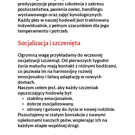
predyspozycje poprzez szkolenia z zakresu
posłuszeństwa, pasienia owiec, handlingu
wystawowego oraz zajęć kynologicznych.
Każdy pies w naszej hodowli jest traktowany
indywidualnie, z pełnym szacunkiem dla jego
temperamentu i potrzeb.
Socjalizacja i szczenięta
Ogromną wagę przykładamy do wczesnej
socjalizacji szczeniąt. Od pierwszych tygodni
życia maluchy mają kontakt z różnymi bodźcami,
co pozwala im na harmonijny rozwój
emocjonalny i łatwą adaptację w nowych
domach.
Naszym celem jest, aby każdy szczeniak
opuszczający hodowlę był:
stabilny emocjonalnie,
dobrze zsocjalizowany,
zdrowy i gotowy do życia w nowej rodzinie.
Pozostajemy w stałym kontakcie z nowymi
opiekunami naszych psów, wspierając ich na
każdym etapie wspólnej drogi.