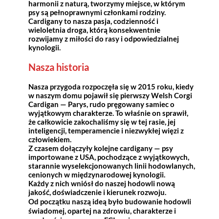
harmonii z naturą, tworzymy miejsce, w którym
psy są pełnoprawnymi członkami rodziny.
Cardigany to nasza pasja, codzienność i
wieloletnia droga, którą konsekwentnie
rozwijamy z miłości do rasy i odpowiedzialnej
kynologii.
Nasza historia
Nasza przygoda rozpoczęła się w 2015 roku, kiedy
w naszym domu pojawił się pierwszy Welsh Corgi
Cardigan — Parys, rudo pręgowany samiec o
wyjątkowym charakterze. To właśnie on sprawił,
że całkowicie zakochaliśmy się w tej rasie, jej
inteligencji, temperamencie i niezwykłej więzi z
człowiekiem.
Z czasem dołączyły kolejne cardigany — psy
importowane z USA, pochodzące z wyjątkowych,
starannie wyselekcjonowanych linii hodowlanych,
cenionych w międzynarodowej kynologii.
Każdy z nich wniósł do naszej hodowli nową
jakość, doświadczenie i kierunek rozwoju.
Od początku naszą ideą było budowanie hodowli
świadomej, opartej na zdrowiu, charakterze i