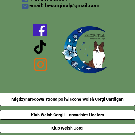
email: becorginal@gmail.com
Międzynarodowa strona poświęcona Welsh Corgi Cardigan
Klub Welsh Corgi i Lancashire Heelera
Klub Welsh Corgi