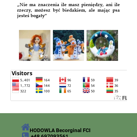
„Nie ma znaczenia ile masz pieniędzy, ani ile
rzeczy, możesz być biedakiem, ale mając psa
jesteś bogaty”
HODOWLA Becorginal FCI
+48 697093561