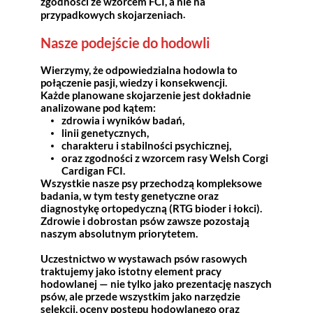
zgodności ze wzorcem FCI, a nie na
.
przypadkowych skojarzeniach
Nasze podejście do hodowli
Wierzymy, że odpowiedzialna hodowla to
połączenie pasji, wiedzy i konsekwencji.
Każde planowane skojarzenie jest dokładnie
analizowane pod kątem:
zdrowia i wyników badań,
linii genetycznych,
charakteru i stabilności psychicznej,
oraz zgodności z wzorcem rasy Welsh Corgi
Cardigan FCI.
Wszystkie nasze psy przechodzą kompleksowe
badania, w tym testy genetyczne oraz
diagnostykę ortopedyczną (RTG bioder i łokci).
Zdrowie i dobrostan psów zawsze pozostają
naszym absolutnym priorytetem.
Uczestnictwo w wystawach psów rasowych
traktujemy jako istotny element pracy
hodowlanej — nie tylko jako prezentację naszych
psów, ale przede wszystkim jako narzędzie
selekcji, oceny postępu hodowlanego oraz