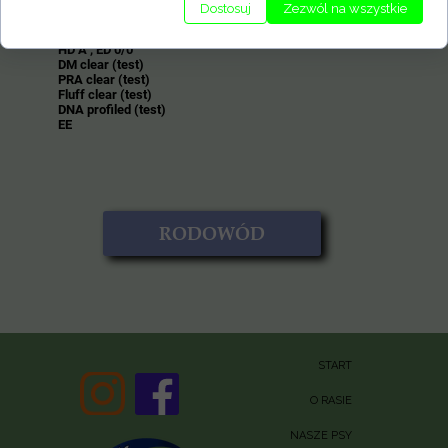
Dostosuj
Zezwól na wszystkie
ZDROWIE :
HD A , ED 0/0
DM clear (test)
PRA clear (test)
Fluff clear (test)
DNA profiled (test)
EE
RODOWÓD
START
O RASIE
NASZE PSY