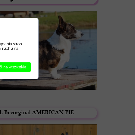
ądania stron
zy ruchu na
l na wszystkie
L Becorginal AMERICAN PIE