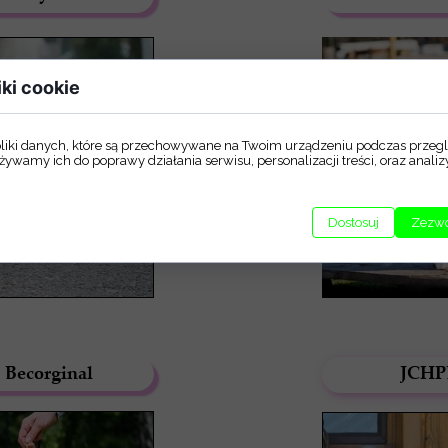
iki cookie
pliki danych, które są przechowywane na Twoim urządzeniu podczas przegl
żywamy ich do poprawy działania serwisu, personalizacji treści, oraz anali
Dostosuj
Zezwó
Becorginal
JCHP