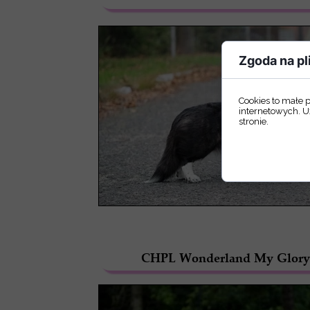
Zgoda na pl
Cookies to małe 
internetowych. U
stronie.
CHPL Wonderland My Glory 